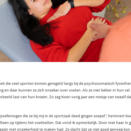
teit die veel sporten komen geregeld langs bij de psychosomatisch fysiothe
g en daar kunnen ze zich onzeker over voelen. Als ze niet lekker in hun vel z
orbeeld last van hun knieën. Zo zag Koen vorig jaar een meisje van twaalf da
soefeningen die ze bij mij in de sportzaal deed gingen soepel”, herinnert Ko
alleen op tijdens het voetballen. Dat vond ik opmerkelijk. Door met haar in 
iepijn met onzekerheid te maken had. Ze dacht dat ze niet goed genoeg kon