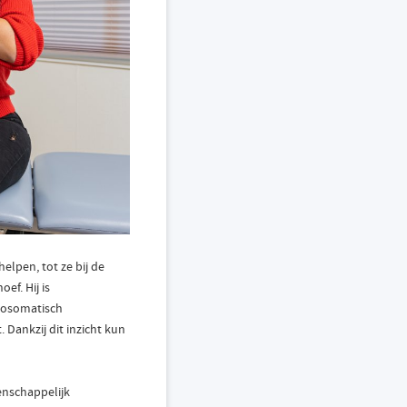
elpen, tot ze bij de
ef. Hij is
chosomatisch
. Dankzij dit inzicht kun
enschappelijk