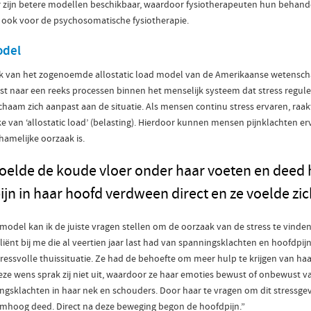
 zijn betere modellen beschikbaar, waardoor fysiotherapeuten hun behan
 ook voor de psychosomatische fysiotherapie.
odel
k van het zogenoemde allostatic load model van de Amerikaanse wetensc
rwijst naar een reeks processen binnen het menselijk systeem dat stress regul
ichaam zich aanpast aan de situatie. Als mensen continu stress ervaren, raak
ke van ‘allostatic load’ (belasting). Hierdoor kunnen mensen pijnklachten e
chamelijke oorzaak is.
 voelde de koude vloer onder haar voeten en deed
jn in haar hoofd verdween direct en ze voelde zich
 model kan ik de juiste vragen stellen om de oorzaak van de stress te vinden
iënt bij me die al veertien jaar last had van spanningsklachten en hoofdpi
ressvolle thuissituatie. Ze had de behoefte om meer hulp te krijgen van haar
eze wens sprak zij niet uit, waardoor ze haar emoties bewust of onbewust va
ngsklachten in haar nek en schouders. Door haar te vragen om dit stressgev
omhoog deed. Direct na deze beweging begon de hoofdpijn.”