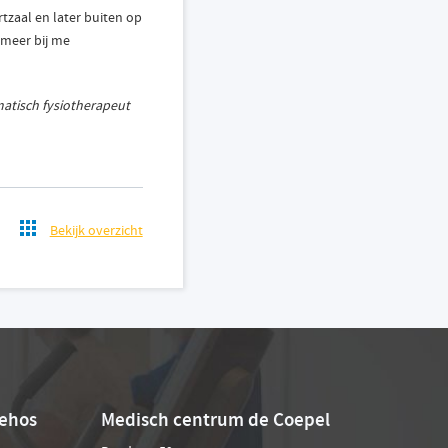
rtzaal en later buiten op
 meer bij me
matisch fysiotherapeut
Bekijk overzicht
ehos
Medisch centrum de Coepel