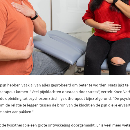
jn hebben vaak al van alles geprobeerd om beter te worden. Niets lijkt te h
erapeut komen. “Veel pijnklachten ontstaan door stress”, vertelt Koen Verho
 de opleiding tot psychosomatisch fysiotherapeut bijna afgerond. “De psy
om de relatie te leggen tussen de bron van de klacht en de pijn die je ervaart
e manier aanpakken.”
t de fysiotherapie een grote ontwikkeling doorgemaakt. Er is veel meer wet