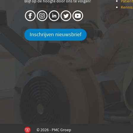
Blijf op de hoogte door ons te volgen!
Patien
Kenni
Inschrijven nieuwsbrief
© 2026 - PMC Groep