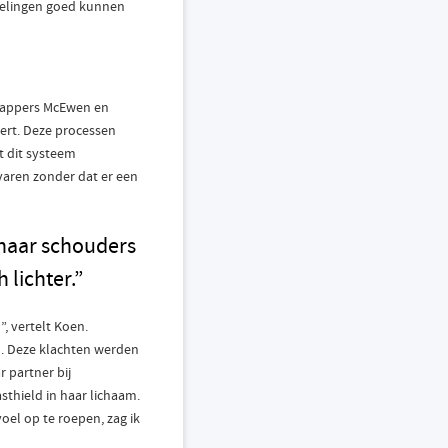
delingen goed kunnen
happers McEwen en
eert. Deze processen
t dit systeem
rvaren zonder dat er een
 haar schouders
 lichter.”
”, vertelt Koen.
jn. Deze klachten werden
 partner bij
sthield in haar lichaam.
oel op te roepen, zag ik