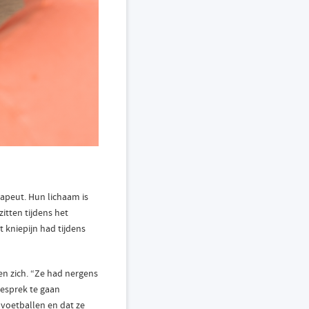
rapeut. Hun lichaam is
itten tijdens het
t kniepijn had tijdens
en zich. “Ze had nergens
gesprek te gaan
 voetballen en dat ze