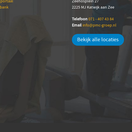
tportaal
Zeehosplein 27
sbank
2225 MJ Katwijk aan Zee
Telefoon
071 - 407 43 84
Email
info@pmc-groep.nl
Bekijk alle locaties