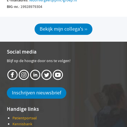
E-mailadres
:
fedorvergeer@pmc-groep.nl
BIG-nr.
: 19928979304
Bekijk mijn collega's ››
Social media
Blijf op de hoogte door ons te volgen!
Inschrijven nieuwsbrief
Handige links
Patientportaal
Kennisbank